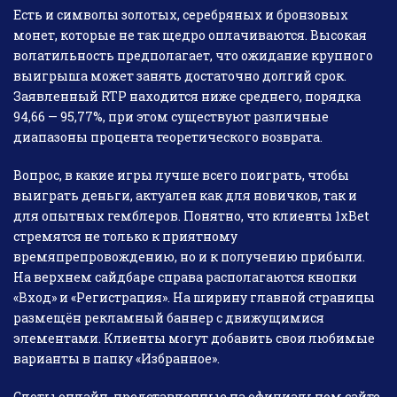
Есть и символы золотых, серебряных и бронзовых
монет, которые не так щедро оплачиваются. Высокая
волатильность предполагает, что ожидание крупного
выигрыша может занять достаточно долгий срок.
Заявленный RTP находится ниже среднего, порядка
94,66 — 95,77%, при этом существуют различные
диапазоны процента теоретического возврата.
Вопрос, в какие игры лучше всего поиграть, чтобы
выиграть деньги, актуален как для новичков, так и
для опытных гемблеров. Понятно, что клиенты 1xBet
стремятся не только к приятному
времяпрепровождению, но и к получению прибыли.
На верхнем сайдбаре справа располагаются кнопки
«Вход» и «Регистрация». На ширину главной страницы
размещён рекламный баннер с движущимися
элементами. Клиенты могут добавить свои любимые
варианты в папку «Избранное».
Слоты онлайн, представленные на официальном сайте