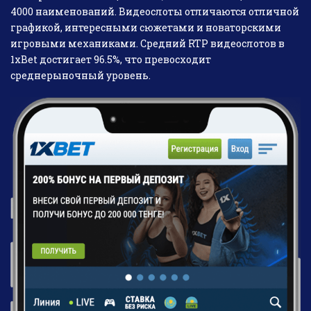
4000 наименований. Видеослоты отличаются отличной
графикой, интересными сюжетами и новаторскими
игровыми механиками. Средний RTP видеослотов в
1xBet достигает 96.5%, что превосходит
среднерыночный уровень.